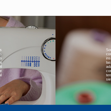
s
S
s
co
o
ins
la
la
l
ad
e
co
l
te
sie